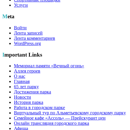
Услуги
Meta
Войти
Лента записей
Лента комментариев
WordPress.org
Important Links
Мемориал памяти «Вечный огонь»
Аллея героев
О нас
Главная
65 лет парку
Достижения парка
Новости
История парка
Работа в городском парке
Виртуальный тур по Альметьевскому городскому парку
Семейное кафе «Ассоль» — Прейскурант цен
Онлайн трансляция городского парка
Афиша