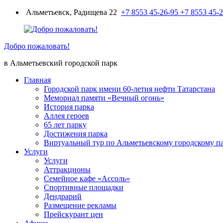
Перейти
Альметьевск, Радищева 22
+7 8553 45-26-95
+7 8553 45-
к
содержимому
Добро пожаловать!
в Альметьевский городской парк
Главная
Городской парк имени 60-летия нефти Татарстана
Мемориал памяти «Вечный огонь»
История парка
Аллея героев
65 лет парку
Достижения парка
Виртуальный тур по Альметьевскому городскому п
Услуги
Услуги
Аттракционы
Семейное кафе «Ассоль»
Спортивные площадки
Дендрарий
Размещение рекламы
Прейскурант цен