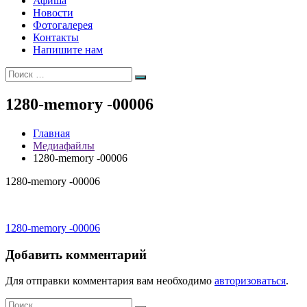
Афиша
Новости
Фотогалерея
Контакты
Напишите нам
Искать:
Поиск
1280-memory -00006
Главная
Медиафайлы
1280-memory -00006
1280-memory -00006
Навигация
1280-memory -00006
по
Добавить комментарий
записям
Для отправки комментария вам необходимо
авторизоваться
.
Искать: