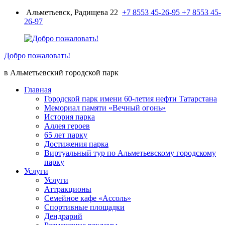
Перейти
Альметьевск, Радищева 22
+7 8553 45-26-95
+7 8553 45-
к
26-97
содержимому
Добро пожаловать!
в Альметьевский городской парк
Главная
Городской парк имени 60-летия нефти Татарстана
Мемориал памяти «Вечный огонь»
История парка
Аллея героев
65 лет парку
Достижения парка
Виртуальный тур по Альметьевскому городскому
парку
Услуги
Услуги
Аттракционы
Семейное кафе «Ассоль»
Спортивные площадки
Дендрарий