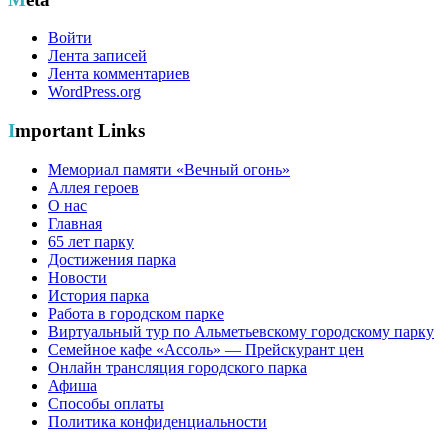
Войти
Лента записей
Лента комментариев
WordPress.org
Important Links
Мемориал памяти «Вечный огонь»
Аллея героев
О нас
Главная
65 лет парку
Достижения парка
Новости
История парка
Работа в городском парке
Виртуальный тур по Альметьевскому городскому парку
Семейное кафе «Ассоль» — Прейскурант цен
Онлайн трансляция городского парка
Афиша
Способы оплаты
Политика конфиденциальности