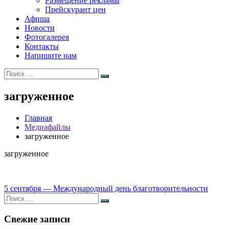
Размещение рекламы
Прейскурант цен
Афиша
Новости
Фотогалерея
Контакты
Напишите нам
Искать:
Поиск
загруженное
Главная
Медиафайлы
загруженное
загруженное
Навигация
5 сентября — Международный день благотворительности
Искать:
по
Поиск
записям
Свежие записи