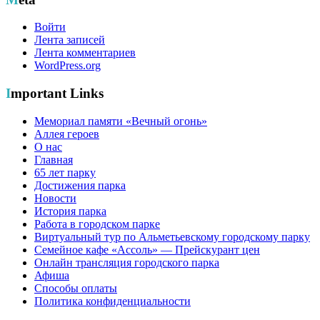
Войти
Лента записей
Лента комментариев
WordPress.org
Important Links
Мемориал памяти «Вечный огонь»
Аллея героев
О нас
Главная
65 лет парку
Достижения парка
Новости
История парка
Работа в городском парке
Виртуальный тур по Альметьевскому городскому парку
Семейное кафе «Ассоль» — Прейскурант цен
Онлайн трансляция городского парка
Афиша
Способы оплаты
Политика конфиденциальности