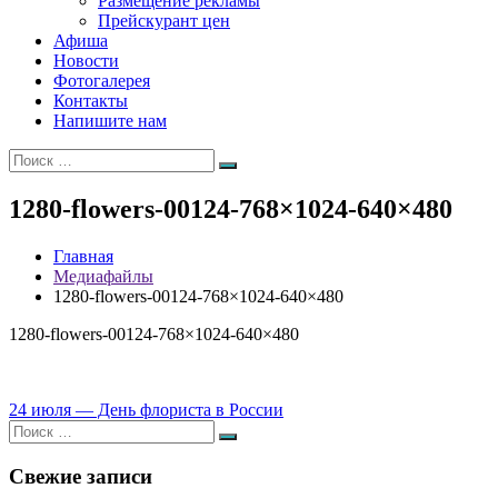
Размещение рекламы
Прейскурант цен
Афиша
Новости
Фотогалерея
Контакты
Напишите нам
Искать:
Поиск
1280-flowers-00124-768×1024-640×480
Главная
Медиафайлы
1280-flowers-00124-768×1024-640×480
1280-flowers-00124-768×1024-640×480
Навигация
24 июля — День флориста в России
Искать:
по
Поиск
записям
Свежие записи