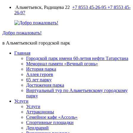
Перейти
Альметьевск, Радищева 22
+7 8553 45-26-95
+7 8553 45-
к
26-97
содержимому
Добро пожаловать!
в Альметьевский городской парк
Главная
Городской парк имени 60-летия нефти Татарстана
Мемориал памяти «Вечный огонь»
История парка
Аллея героев
65 лет парку
Достижения парка
Виртуальный тур по Альметьевскому городскому
парку
Услуги
Услуги
Аттракционы
Семейное кафе «Ассоль»
Спортивные площадки
Дендрарий