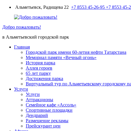
Перейти
Альметьевск, Радищева 22
+7 8553 45-26-95
+7 8553 45-
к
содержимому
Добро пожаловать!
в Альметьевский городской парк
Главная
Городской парк имени 60-летия нефти Татарстана
Мемориал памяти «Вечный огонь»
История парка
Аллея героев
65 лет парку
Достижения парка
Виртуальный тур по Альметьевскому городскому п
Услуги
Услуги
Аттракционы
Семейное кафе «Ассоль»
Спортивные площадки
Дендрарий
Размещение рекламы
Прейскурант цен