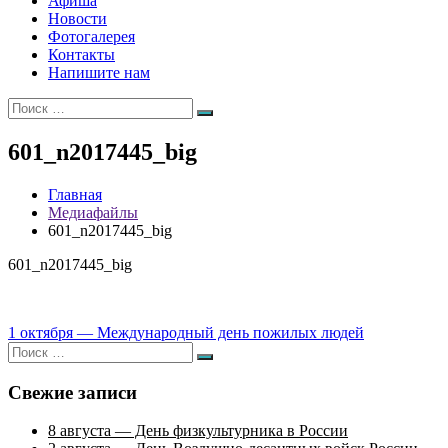
Афиша
Новости
Фотогалерея
Контакты
Напишите нам
Искать:
Поиск
601_n2017445_big
Главная
Медиафайлы
601_n2017445_big
601_n2017445_big
Навигация
1 октября — Международный день пожилых людей
Искать:
по
Поиск
записям
Свежие записи
8 августа — День физкультурника в России