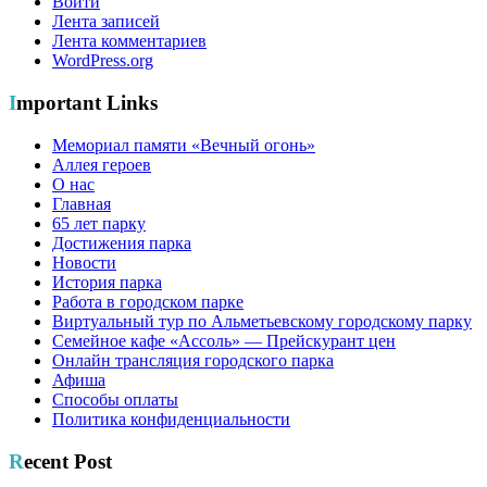
Войти
Лента записей
Лента комментариев
WordPress.org
Important Links
Мемориал памяти «Вечный огонь»
Аллея героев
О нас
Главная
65 лет парку
Достижения парка
Новости
История парка
Работа в городском парке
Виртуальный тур по Альметьевскому городскому парку
Семейное кафе «Ассоль» — Прейскурант цен
Онлайн трансляция городского парка
Афиша
Способы оплаты
Политика конфиденциальности
Recent Post