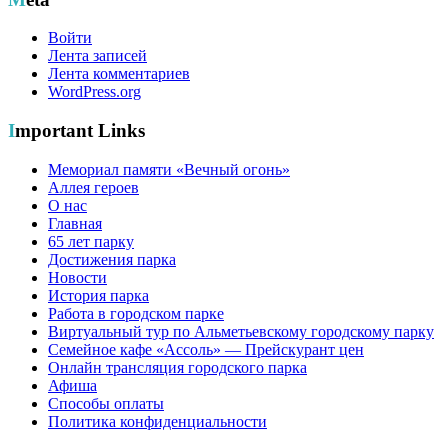
Войти
Лента записей
Лента комментариев
WordPress.org
Important Links
Мемориал памяти «Вечный огонь»
Аллея героев
О нас
Главная
65 лет парку
Достижения парка
Новости
История парка
Работа в городском парке
Виртуальный тур по Альметьевскому городскому парку
Семейное кафе «Ассоль» — Прейскурант цен
Онлайн трансляция городского парка
Афиша
Способы оплаты
Политика конфиденциальности