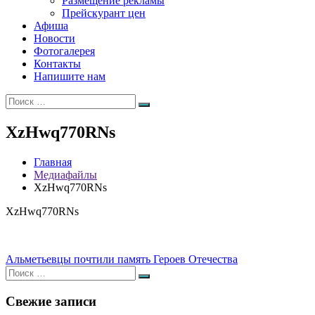
Размещение рекламы
Прейскурант цен
Афиша
Новости
Фотогалерея
Контакты
Напишите нам
Искать:
Поиск
XzHwq770RNs
Главная
Медиафайлы
XzHwq770RNs
XzHwq770RNs
Навигация
Альметьевцы почтили память Героев Отечества
Искать:
по
Поиск
записям
Свежие записи