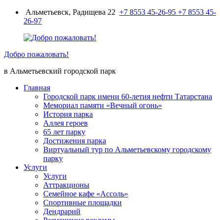
Перейти
Альметьевск, Радищева 22
+7 8553 45-26-95
+7 8553 45-
к
26-97
содержимому
Добро пожаловать!
в Альметьевский городской парк
Главная
Городской парк имени 60-летия нефти Татарстана
Мемориал памяти «Вечный огонь»
История парка
Аллея героев
65 лет парку
Достижения парка
Виртуальный тур по Альметьевскому городскому
парку
Услуги
Услуги
Аттракционы
Семейное кафе «Ассоль»
Спортивные площадки
Дендрарий