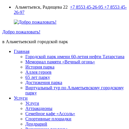
Перейти
Альметьевск, Радищева 22
+7 8553 45-26-95
+7 8553 45-
к
26-97
содержимому
Добро пожаловать!
в Альметьевский городской парк
Главная
Городской парк имени 60-летия нефти Татарстана
Мемориал памяти «Вечный огонь»
История парка
Аллея героев
65 лет парку
Достижения парка
Виртуальный тур по Альметьевскому городскому
парку
Услуги
Услуги
Аттракционы
Семейное кафе «Ассоль»
Спортивные площадки
Дендрарий