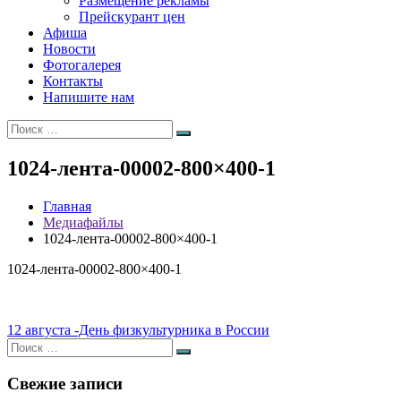
Размещение рекламы
Прейскурант цен
Афиша
Новости
Фотогалерея
Контакты
Напишите нам
Искать:
Поиск
1024-лента-00002-800×400-1
Главная
Медиафайлы
1024-лента-00002-800×400-1
1024-лента-00002-800×400-1
Навигация
12 августа -День физкультурника в России
Искать:
по
Поиск
записям
Свежие записи