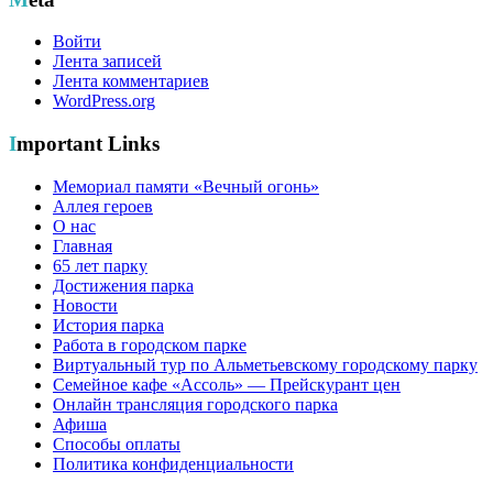
Войти
Лента записей
Лента комментариев
WordPress.org
Important Links
Мемориал памяти «Вечный огонь»
Аллея героев
О нас
Главная
65 лет парку
Достижения парка
Новости
История парка
Работа в городском парке
Виртуальный тур по Альметьевскому городскому парку
Семейное кафе «Ассоль» — Прейскурант цен
Онлайн трансляция городского парка
Афиша
Способы оплаты
Политика конфиденциальности