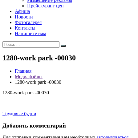
Размещение рекламы
Прейскурант цен
Афиша
Новости
Фотогалерея
Контакты
Напишите нам
Искать:
Поиск
1280-work park -00030
Главная
Медиафайлы
1280-work park -00030
1280-work park -00030
Навигация
Трудовые будни
по
Добавить комментарий
записям
Для отправки комментария вам необходимо
авторизоваться
.