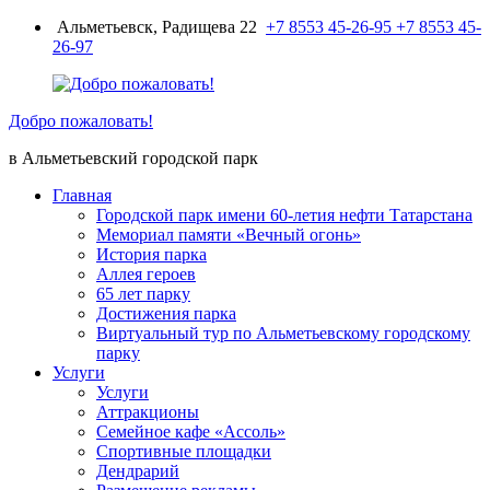
Перейти
Альметьевск, Радищева 22
+7 8553 45-26-95
+7 8553 45-
к
26-97
содержимому
Добро пожаловать!
в Альметьевский городской парк
Главная
Городской парк имени 60-летия нефти Татарстана
Мемориал памяти «Вечный огонь»
История парка
Аллея героев
65 лет парку
Достижения парка
Виртуальный тур по Альметьевскому городскому
парку
Услуги
Услуги
Аттракционы
Семейное кафе «Ассоль»
Спортивные площадки
Дендрарий