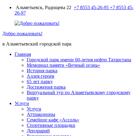
Перейти
Альметьевск, Радищева 22
+7 8553 45-26-95
+7 8553 45-
к
26-97
содержимому
Добро пожаловать!
в Альметьевский городской парк
Главная
Городской парк имени 60-летия нефти Татарстана
Мемориал памяти «Вечный огонь»
История парка
Аллея героев
65 лет парку
Достижения парка
Виртуальный тур по Альметьевскому городскому
парку
Услуги
Услуги
Аттракционы
Семейное кафе «Ассоль»
Спортивные площадки
Дендрарий