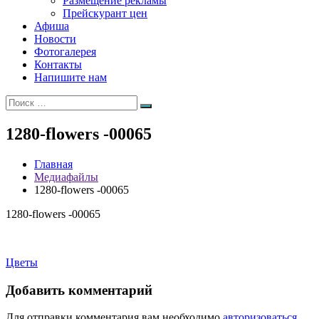
Размещение рекламы
Прейскурант цен
Афиша
Новости
Фотогалерея
Контакты
Напишите нам
Искать:
Поиск
1280-flowers -00065
Главная
Медиафайлы
1280-flowers -00065
1280-flowers -00065
Навигация
Цветы
по
Добавить комментарий
записям
Для отправки комментария вам необходимо
авторизоваться
.