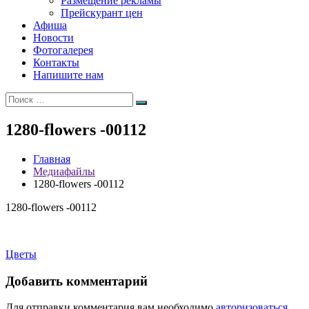
Размещение рекламы
Прейскурант цен
Афиша
Новости
Фотогалерея
Контакты
Напишите нам
Искать:
Поиск
1280-flowers -00112
Главная
Медиафайлы
1280-flowers -00112
1280-flowers -00112
Навигация
Цветы
по
Добавить комментарий
записям
Для отправки комментария вам необходимо
авторизоваться
.