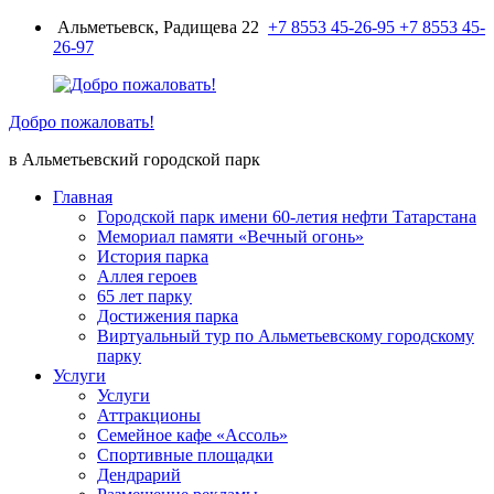
Перейти
Альметьевск, Радищева 22
+7 8553 45-26-95
+7 8553 45-
к
26-97
содержимому
Добро пожаловать!
в Альметьевский городской парк
Главная
Городской парк имени 60-летия нефти Татарстана
Мемориал памяти «Вечный огонь»
История парка
Аллея героев
65 лет парку
Достижения парка
Виртуальный тур по Альметьевскому городскому
парку
Услуги
Услуги
Аттракционы
Семейное кафе «Ассоль»
Спортивные площадки
Дендрарий