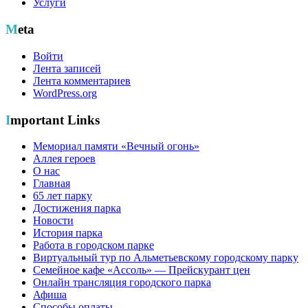
Услуги
Meta
Войти
Лента записей
Лента комментариев
WordPress.org
Important Links
Мемориал памяти «Вечный огонь»
Аллея героев
О нас
Главная
65 лет парку
Достижения парка
Новости
История парка
Работа в городском парке
Виртуальный тур по Альметьевскому городскому парку
Семейное кафе «Ассоль» — Прейскурант цен
Онлайн трансляция городского парка
Афиша
Способы оплаты