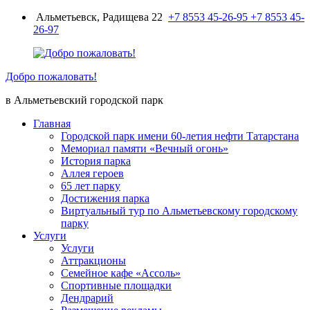
Перейти
Альметьевск, Радищева 22
+7 8553 45-26-95
+7 8553 45-
к
26-97
содержимому
Добро пожаловать!
в Альметьевский городской парк
Главная
Городской парк имени 60-летия нефти Татарстана
Мемориал памяти «Вечный огонь»
История парка
Аллея героев
65 лет парку
Достижения парка
Виртуальный тур по Альметьевскому городскому
парку
Услуги
Услуги
Аттракционы
Семейное кафе «Ассоль»
Спортивные площадки
Дендрарий