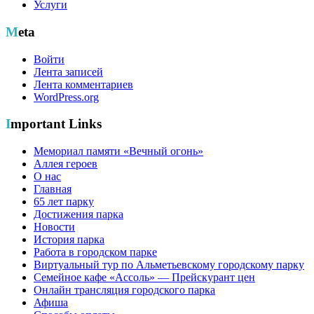
Услуги
Meta
Войти
Лента записей
Лента комментариев
WordPress.org
Important Links
Мемориал памяти «Вечный огонь»
Аллея героев
О нас
Главная
65 лет парку
Достижения парка
Новости
История парка
Работа в городском парке
Виртуальный тур по Альметьевскому городскому парку
Семейное кафе «Ассоль» — Прейскурант цен
Онлайн трансляция городского парка
Афиша