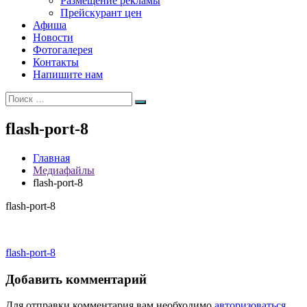
Размещение рекламы
Прейскурант цен
Афиша
Новости
Фотогалерея
Контакты
Напишите нам
Искать:
Поиск
flash-port-8
Главная
Медиафайлы
flash-port-8
flash-port-8
Навигация
flash-port-8
по
Добавить комментарий
записям
Для отправки комментария вам необходимо
авторизоваться
.