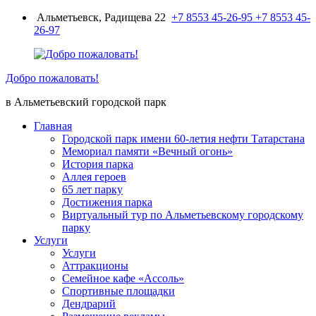
Перейти
Альметьевск, Радищева 22
+7 8553 45-26-95
+7 8553 45-
к
26-97
содержимому
Добро пожаловать!
в Альметьевский городской парк
Главная
Городской парк имени 60-летия нефти Татарстана
Мемориал памяти «Вечный огонь»
История парка
Аллея героев
65 лет парку
Достижения парка
Виртуальный тур по Альметьевскому городскому
парку
Услуги
Услуги
Аттракционы
Семейное кафе «Ассоль»
Спортивные площадки
Дендрарий