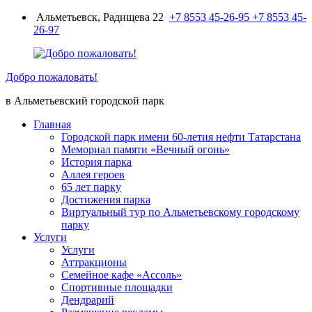
Перейти
Альметьевск, Радищева 22
+7 8553 45-26-95
+7 8553 45-
к
26-97
содержимому
Добро пожаловать!
в Альметьевский городской парк
Главная
Городской парк имени 60-летия нефти Татарстана
Мемориал памяти «Вечный огонь»
История парка
Аллея героев
65 лет парку
Достижения парка
Виртуальный тур по Альметьевскому городскому
парку
Услуги
Услуги
Аттракционы
Семейное кафе «Ассоль»
Спортивные площадки
Дендрарий