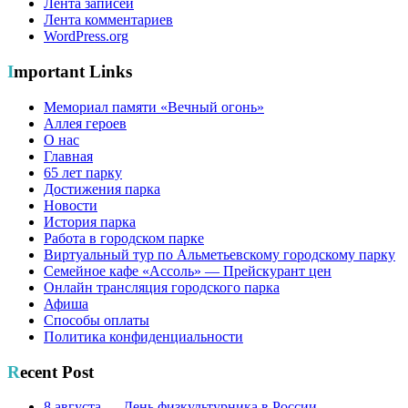
Лента записей
Лента комментариев
WordPress.org
Important Links
Мемориал памяти «Вечный огонь»
Аллея героев
О нас
Главная
65 лет парку
Достижения парка
Новости
История парка
Работа в городском парке
Виртуальный тур по Альметьевскому городскому парку
Семейное кафе «Ассоль» — Прейскурант цен
Онлайн трансляция городского парка
Афиша
Способы оплаты
Политика конфиденциальности
Recent Post
8 августа — День физкультурника в России