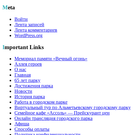
Meta
Войти
Лента записей
Лента комментариев
WordPress.org
Important Links
Мемориал памяти «Вечный огонь»
Аллея героев
О нас
Главная
65 лет парку
Достижения парка
Новости
История парка
Работа в городском парке
Виртуальный тур по Альметьевскому городскому парку
Семейное кафе «Ассоль» — Прейскурант цен
Онлайн трансляция городского парка
Афиша
Способы оплаты
Политика конфиденциальности