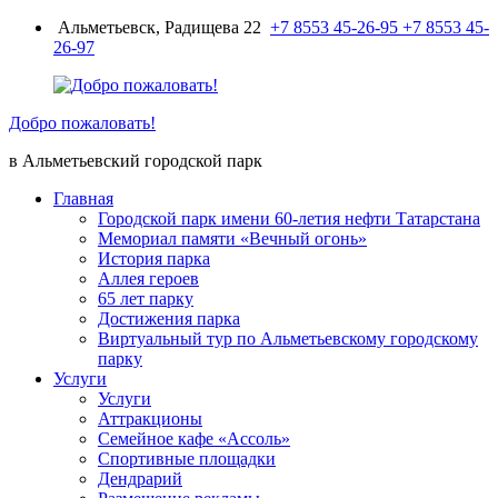
Перейти
Альметьевск, Радищева 22
+7 8553 45-26-95
+7 8553 45-
к
26-97
содержимому
Добро пожаловать!
в Альметьевский городской парк
Главная
Городской парк имени 60-летия нефти Татарстана
Мемориал памяти «Вечный огонь»
История парка
Аллея героев
65 лет парку
Достижения парка
Виртуальный тур по Альметьевскому городскому
парку
Услуги
Услуги
Аттракционы
Семейное кафе «Ассоль»
Спортивные площадки
Дендрарий