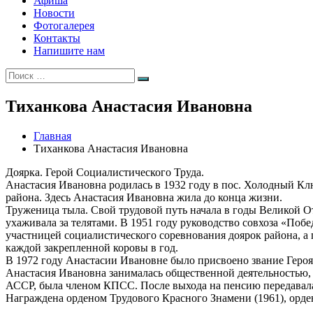
Афиша
Новости
Фотогалерея
Контакты
Напишите нам
Искать:
Поиск
Тиханкова Анастасия Ивановна
Главная
Тиханкова Анастасия Ивановна
Доярка. Герой Социалистического Труда.
Анастасия Ивановна родилась в 1932 году в пос. Холодный Кл
района. Здесь Анастасия Ивановна жила до конца жизни.
Труженица тыла. Свой трудовой путь начала в годы Великой От
ухаживала за телятами. В 1951 году руководство совхоза «Поб
участницей социалистического соревнования доярок района, а 
каждой закрепленной коровы в год.
В 1972 году Анастасии Ивановне было присвоено звание Героя
Анастасия Ивановна занималась общественной деятельностью, 
АССР, была членом КПСС. После выхода на пенсию передавал
Награждена орденом Трудового Красного Знамени (1961), орден