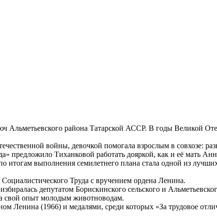
юч Альметьевского района Татарской АССР. В годы Великой Отеч
ечественной войны, девочкой помогала взрослым в совхозе: разн
еда» предложило Тиханковой работать дояркой, как и её мать А
по итогам выполнения семилетнего плана стала одной из лучших
 Социалистического Труда с вручением ордена Ленина.
избиралась депутатом Борискинского сельского и Альметьевско
а свой опыт молодым животноводам.
ом Ленина (1966) и медалями, среди которых «За трудовое отли