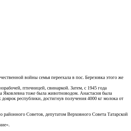
ественной войны семья переехала в пос. Березовка этого же
орабочей, птичницей, свинаркой. Затем, с 1945 года
нна Яковлевна тоже была животноводом. Анастасия была
 доярок республики, достигнув получения 4000 кг молока от
го районного Советов, депутатом Верховного Совета Татарской
чие».