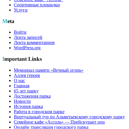
Спортивные площадки
Услуги
Meta
Войти
Лента записей
Лента комментариев
WordPress.org
Important Links
Мемориал памяти «Вечный огонь»
Аллея героев
О нас
Главная
65 лет парку
Достижения парка
Новости
История парка
Работа в городском парке
Виртуальный тур по Альметьевскому городскому парку
Семейное кафе «Ассоль» — Прейскурант цен
Онлайн трансляция городского парка