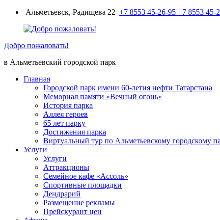
Перейти
Альметьевск, Радищева 22
+7 8553 45-26-95
+7 8553 45-
к
содержимому
Добро пожаловать!
в Альметьевский городской парк
Главная
Городской парк имени 60-летия нефти Татарстана
Мемориал памяти «Вечный огонь»
История парка
Аллея героев
65 лет парку
Достижения парка
Виртуальный тур по Альметьевскому городскому п
Услуги
Услуги
Аттракционы
Семейное кафе «Ассоль»
Спортивные площадки
Дендрарий
Размещение рекламы
Прейскурант цен