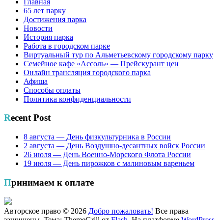
Главная
65 лет парку
Достижения парка
Новости
История парка
Работа в городском парке
Виртуальный тур по Альметьевскому городскому парку
Семейное кафе «Ассоль» — Прейскурант цен
Онлайн трансляция городского парка
Афиша
Способы оплаты
Политика конфиденциальности
Recent Post
8 августа — День физкультурника в России
2 августа — День Воздушно-десантных войск России
26 июля — День Военно-Морского Флота России
19 июля — День пирожков с малиновым вареньем
Принимаем к оплате
Авторское право © 2026
Добро пожаловать!
Все права
защищены. Тема: ThemeGrill от
Flash
. На платформе
WordPress