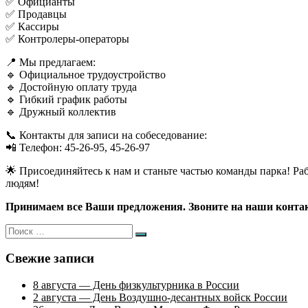
✅ Официанты
✅ Продавцы
✅ Кассиры
✅ Контролеры-операторы
📍 Мы предлагаем:
🔹 Официальное трудоустройство
🔹 Достойную оплату труда
🔹 Гибкий график работы
🔹 Дружный коллектив
📞 Контакты для записи на собеседование:
📲 Телефон: 45-26-95, 45-26-97
🌟 Присоединяйтесь к нам и станьте частью команды парка! Рабо
людям!
Принимаем все Ваши предложения. Звоните на наши
конта
Искать:
Поиск
Свежие записи
8 августа — День физкультурника в России
2 августа — День Воздушно-десантных войск России