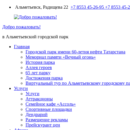
Перейти
Альметьевск, Радищева 22
+7 8553 45-26-95
+7 8553 45-
к
содержимому
Добро пожаловать!
в Альметьевский городской парк
Главная
Городской парк имени 60-летия нефти Татарстана
Мемориал памяти «Вечный огонь»
История парка
Аллея героев
65 лет парку
Достижения парка
Виртуальный тур по Альметьевскому городскому п
Услуги
Услуги
Аттракционы
Семейное кафе «Ассоль»
Спортивные площадки
Дендрарий
Размещение рекламы
Прейскурант цен