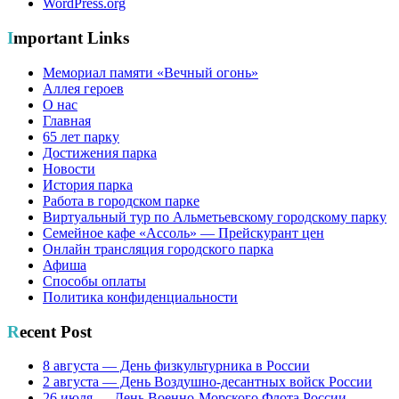
WordPress.org
Important Links
Мемориал памяти «Вечный огонь»
Аллея героев
О нас
Главная
65 лет парку
Достижения парка
Новости
История парка
Работа в городском парке
Виртуальный тур по Альметьевскому городскому парку
Семейное кафе «Ассоль» — Прейскурант цен
Онлайн трансляция городского парка
Афиша
Способы оплаты
Политика конфиденциальности
Recent Post
8 августа — День физкультурника в России
2 августа — День Воздушно-десантных войск России
26 июля — День Военно-Морского Флота России