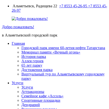
Перейти
Альметьевск, Радищева 22
+7 8553 45-26-95
+7 8553 45-
к
26-97
содержимому
Добро пожаловать!
в Альметьевский городской парк
Главная
Городской парк имени 60-летия нефти Татарстана
Мемориал памяти «Вечный огонь»
История парка
Аллея героев
65 лет парку
Достижения парка
Виртуальный тур по Альметьевскому городскому
парку
Услуги
Услуги
Аттракционы
Семейное кафе «Ассоль»
Спортивные площадки
Дендрарий