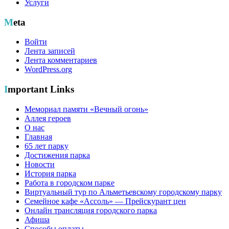
Услуги
Meta
Войти
Лента записей
Лента комментариев
WordPress.org
Important Links
Мемориал памяти «Вечный огонь»
Аллея героев
О нас
Главная
65 лет парку
Достижения парка
Новости
История парка
Работа в городском парке
Виртуальный тур по Альметьевскому городскому парку
Семейное кафе «Ассоль» — Прейскурант цен
Онлайн трансляция городского парка
Афиша
Способы оплаты