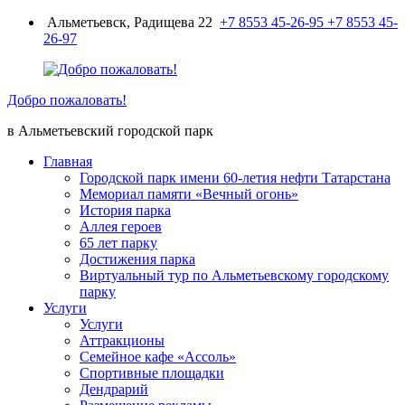
Перейти
Альметьевск, Радищева 22
+7 8553 45-26-95
+7 8553 45-
к
26-97
содержимому
Добро пожаловать!
в Альметьевский городской парк
Главная
Городской парк имени 60-летия нефти Татарстана
Мемориал памяти «Вечный огонь»
История парка
Аллея героев
65 лет парку
Достижения парка
Виртуальный тур по Альметьевскому городскому
парку
Услуги
Услуги
Аттракционы
Семейное кафе «Ассоль»
Спортивные площадки
Дендрарий