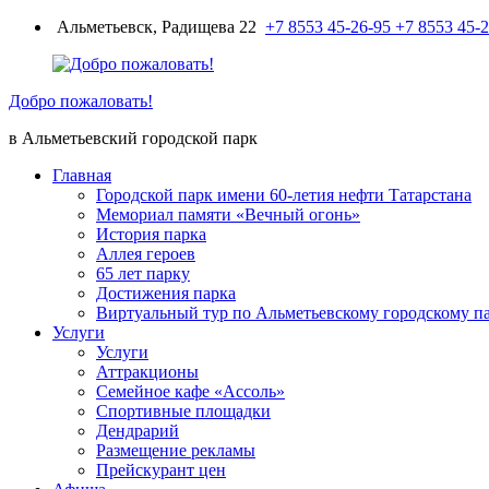
Перейти
Альметьевск, Радищева 22
+7 8553 45-26-95
+7 8553 45-
к
содержимому
Добро пожаловать!
в Альметьевский городской парк
Главная
Городской парк имени 60-летия нефти Татарстана
Мемориал памяти «Вечный огонь»
История парка
Аллея героев
65 лет парку
Достижения парка
Виртуальный тур по Альметьевскому городскому п
Услуги
Услуги
Аттракционы
Семейное кафе «Ассоль»
Спортивные площадки
Дендрарий
Размещение рекламы
Прейскурант цен