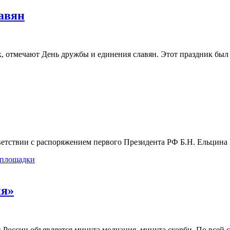
авян
ек, отмечают День дружбы и единения славян. Этот праздник был
ветствии с распоряжением первого Президента РФ Б.Н. Ельцина
 площадки
ия»
 России объявляется минута молчания, минута скорби. По всей с