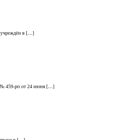
 учреждён в […]
 № 459-рп от 24 июня […]
тране в […]