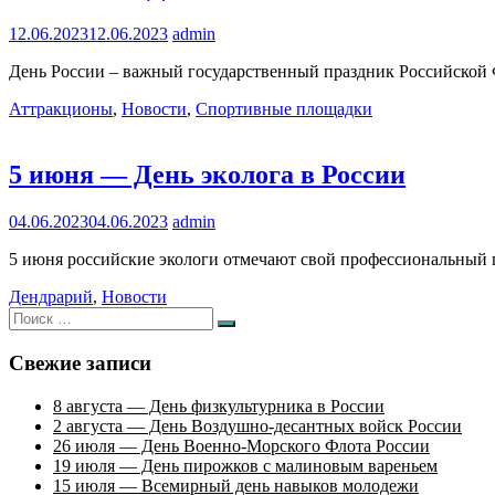
12.06.2023
12.06.2023
admin
День России – важный государственный праздник Российской 
Аттракционы
,
Новости
,
Спортивные площадки
5 июня — День эколога в России
04.06.2023
04.06.2023
admin
5 июня российские экологи отмечают свой профессиональный 
Дендрарий
,
Новости
Искать:
Поиск
Свежие записи
8 августа — День физкультурника в России
2 августа — День Воздушно-десантных войск России
26 июля — День Военно-Морского Флота России
19 июля — День пирожков с малиновым вареньем
15 июля — Всемирный день навыков молодежи