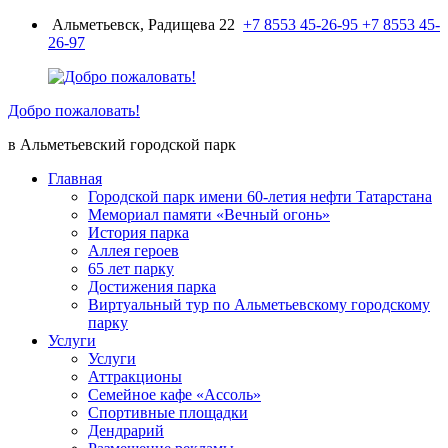
Перейти
Альметьевск, Радищева 22
+7 8553 45-26-95
+7 8553 45-
к
26-97
содержимому
Добро пожаловать!
в Альметьевский городской парк
Главная
Городской парк имени 60-летия нефти Татарстана
Мемориал памяти «Вечный огонь»
История парка
Аллея героев
65 лет парку
Достижения парка
Виртуальный тур по Альметьевскому городскому
парку
Услуги
Услуги
Аттракционы
Семейное кафе «Ассоль»
Спортивные площадки
Дендрарий