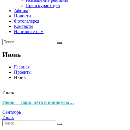
Размещение рекламы
Прейскурант цен
Афиша
Новости
Фотогалерея
Контакты
Напишите нам
Искать:
Поиск
Июнь
Главная
Проекты
Июнь
Июнь
Июнь — парк, лето и каникулы…
Навигация
Сентябрь
Июль
по
Искать:
Поиск
записям