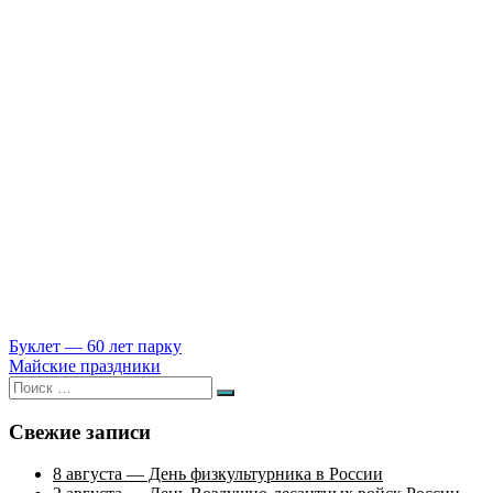
Навигация
Буклет — 60 лет парку
Майские праздники
по
Искать:
Поиск
записям
Свежие записи
8 августа — День физкультурника в России