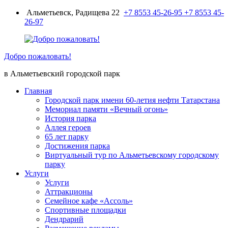
Перейти
Альметьевск, Радищева 22
+7 8553 45-26-95
+7 8553 45-
к
26-97
содержимому
Добро пожаловать!
в Альметьевский городской парк
Главная
Городской парк имени 60-летия нефти Татарстана
Мемориал памяти «Вечный огонь»
История парка
Аллея героев
65 лет парку
Достижения парка
Виртуальный тур по Альметьевскому городскому
парку
Услуги
Услуги
Аттракционы
Семейное кафе «Ассоль»
Спортивные площадки
Дендрарий