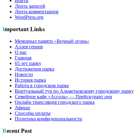
Войти
Лента записей
Лента комментариев
WordPress.org
Important Links
Мемориал памяти «Вечный огонь»
Аллея героев
О нас
Главная
65 лет парку
Достижения парка
Новости
История парка
Работа в городском парке
Виртуальный тур по Альметьевскому городскому парку
Семейное кафе «Ассоль» — Прейскурант цен
Онлайн трансляция городского парка
Афиша
Способы оплаты
Политика конфиденциальности
Recent Post