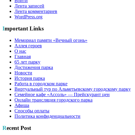
Войти
Лента записей
Лента комментариев
WordPress.org
Important Links
Мемориал памяти «Вечный огонь»
Аллея героев
О нас
Главная
65 лет парку
Достижения парка
Новости
История парка
Работа в городском парке
Виртуальный тур по Альметьевскому городскому парку
Семейное кафе «Ассоль» — Прейскурант цен
Онлайн трансляция городского парка
Афиша
Способы оплаты
Политика конфиденциальности
Recent Post