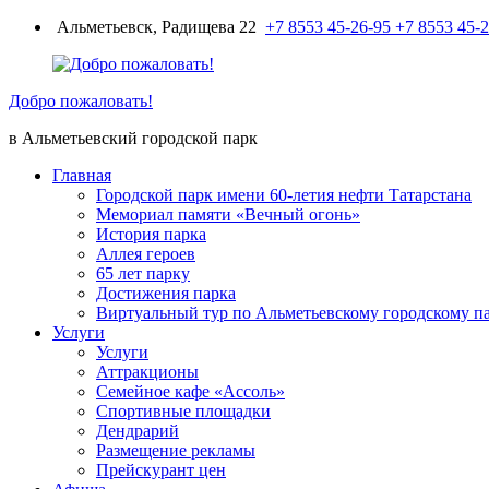
Перейти
Альметьевск, Радищева 22
+7 8553 45-26-95
+7 8553 45-
к
содержимому
Добро пожаловать!
в Альметьевский городской парк
Главная
Городской парк имени 60-летия нефти Татарстана
Мемориал памяти «Вечный огонь»
История парка
Аллея героев
65 лет парку
Достижения парка
Виртуальный тур по Альметьевскому городскому п
Услуги
Услуги
Аттракционы
Семейное кафе «Ассоль»
Спортивные площадки
Дендрарий
Размещение рекламы
Прейскурант цен