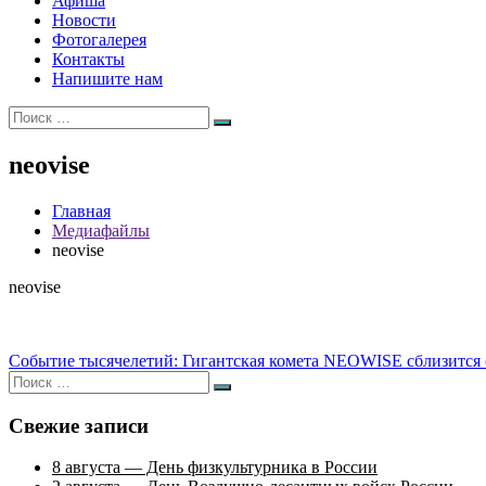
Афиша
Новости
Фотогалерея
Контакты
Напишите нам
Искать:
Поиск
neovise
Главная
Медиафайлы
neovise
neovise
Навигация
Событие тысячелетий: Гигантская комета NEOWISE сблизится с
Искать:
по
Поиск
записям
Свежие записи
8 августа — День физкультурника в России