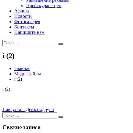
Размещение рекламы
Прейскурант цен
Афиша
Новости
Фотогалерея
Контакты
Напишите нам
Искать:
Поиск
i (2)
Главная
Медиафайлы
i (2)
i (2)
Навигация
1 августа – День подруги
Искать:
по
Поиск
записям
Свежие записи