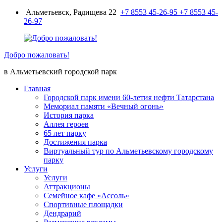
Перейти
Альметьевск, Радищева 22
+7 8553 45-26-95
+7 8553 45-
к
26-97
содержимому
Добро пожаловать!
в Альметьевский городской парк
Главная
Городской парк имени 60-летия нефти Татарстана
Мемориал памяти «Вечный огонь»
История парка
Аллея героев
65 лет парку
Достижения парка
Виртуальный тур по Альметьевскому городскому
парку
Услуги
Услуги
Аттракционы
Семейное кафе «Ассоль»
Спортивные площадки
Дендрарий