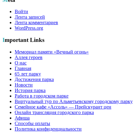
Войти
Лента записей
Лента комментариев
WordPress.org
Important Links
Мемориал памяти «Вечный огонь»
Аллея героев
О нас
Главная
65 лет парку
Достижения парка
Новости
История парка
Работа в городском парке
Виртуальный тур по Альметьевскому городскому парку
Семейное кафе «Ассоль» — Прейскурант цен
Онлайн трансляция городского парка
Афиша
Способы оплаты
Политика конфиденциальности