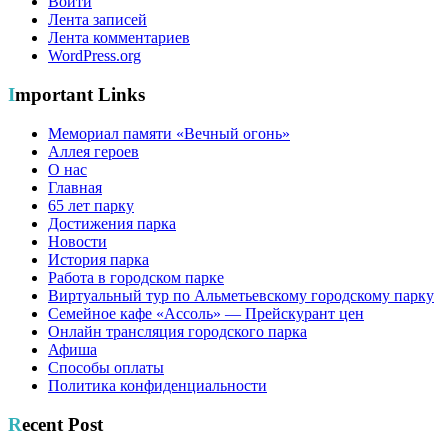
Войти
Лента записей
Лента комментариев
WordPress.org
Important Links
Мемориал памяти «Вечный огонь»
Аллея героев
О нас
Главная
65 лет парку
Достижения парка
Новости
История парка
Работа в городском парке
Виртуальный тур по Альметьевскому городскому парку
Семейное кафе «Ассоль» — Прейскурант цен
Онлайн трансляция городского парка
Афиша
Способы оплаты
Политика конфиденциальности
Recent Post