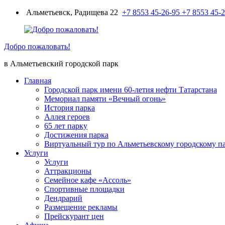
Перейти
Альметьевск, Радищева 22
+7 8553 45-26-95
+7 8553 45-
к
содержимому
Добро пожаловать!
в Альметьевский городской парк
Главная
Городской парк имени 60-летия нефти Татарстана
Мемориал памяти «Вечный огонь»
История парка
Аллея героев
65 лет парку
Достижения парка
Виртуальный тур по Альметьевскому городскому п
Услуги
Услуги
Аттракционы
Семейное кафе «Ассоль»
Спортивные площадки
Дендрарий
Размещение рекламы
Прейскурант цен