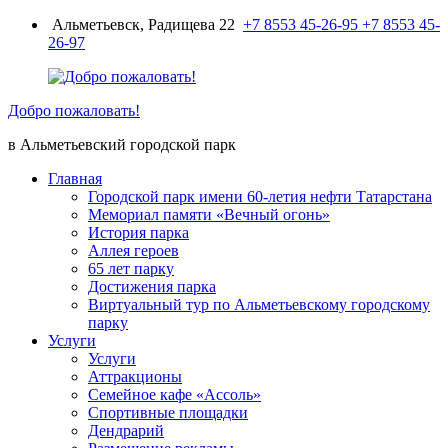
Перейти
Альметьевск, Радищева 22
+7 8553 45-26-95
+7 8553 45-
к
26-97
содержимому
Добро пожаловать!
в Альметьевский городской парк
Главная
Городской парк имени 60-летия нефти Татарстана
Мемориал памяти «Вечный огонь»
История парка
Аллея героев
65 лет парку
Достижения парка
Виртуальный тур по Альметьевскому городскому
парку
Услуги
Услуги
Аттракционы
Семейное кафе «Ассоль»
Спортивные площадки
Дендрарий