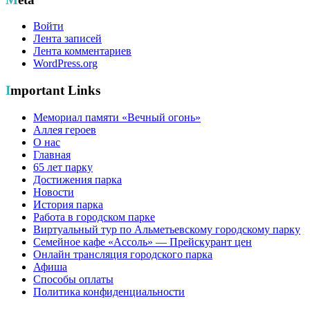
Войти
Лента записей
Лента комментариев
WordPress.org
Important Links
Мемориал памяти «Вечный огонь»
Аллея героев
О нас
Главная
65 лет парку
Достижения парка
Новости
История парка
Работа в городском парке
Виртуальный тур по Альметьевскому городскому парку
Семейное кафе «Ассоль» — Прейскурант цен
Онлайн трансляция городского парка
Афиша
Способы оплаты
Политика конфиденциальности