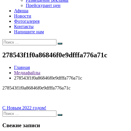
Размещение рекламы
Прейскурант цен
Афиша
Новости
Фотогалерея
Контакты
Напишите нам
Искать:
Поиск
278543f1f0a86846f0e9dfffa776a71c
Главная
Медиафайлы
278543f1f0a86846f0e9dfffa776a71c
278543f1f0a86846f0e9dfffa776a71c
Навигация
С Новым 2022 годом!
Искать:
по
Поиск
записям
Свежие записи