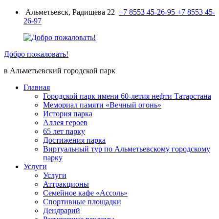
Перейти
Альметьевск, Радищева 22
+7 8553 45-26-95
+7 8553 45-
к
26-97
содержимому
Добро пожаловать!
в Альметьевский городской парк
Главная
Городской парк имени 60-летия нефти Татарстана
Мемориал памяти «Вечный огонь»
История парка
Аллея героев
65 лет парку
Достижения парка
Виртуальный тур по Альметьевскому городскому
парку
Услуги
Услуги
Аттракционы
Семейное кафе «Ассоль»
Спортивные площадки
Дендрарий