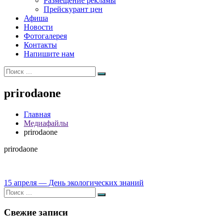
Размещение рекламы
Прейскурант цен
Афиша
Новости
Фотогалерея
Контакты
Напишите нам
Искать:
Поиск
prirodaone
Главная
Медиафайлы
prirodaone
prirodaone
Навигация
15 апреля — День экологических знаний
Искать:
по
Поиск
записям
Свежие записи