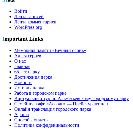
Войти
Лента записей
Лента комментариев
WordPress.org
Important Links
Мемориал памяти «Вечный огонь»
Аллея героев
О нас
Главная
65 лет парку
Достижения парка
Новости
История парка
Работа в городском парке
Виртуальный тур по Альметьевскому городскому парку
Семейное кафе «Ассоль» — Прейскурант цен
Онлайн трансляция городского парка
Афиша
Способы оплаты
Политика конфиденциальности