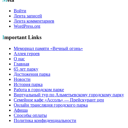
Войти
Лента записей
Лента комментариев
WordPress.org
Important Links
Мемориал памяти «Вечный огонь»
Аллея героев
О нас
Главная
65 лет парку
Достижения парка
Новости
История парка
Работа в городском парке
Виртуальный тур по Альметьевскому городскому парку
Семейное кафе «Ассоль» — Прейскурант цен
Онлайн трансляция городского парка
Афиша
Способы оплаты
Политика конфиденциальности