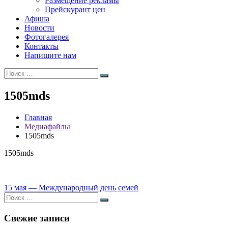
Размещение рекламы
Прейскурант цен
Афиша
Новости
Фотогалерея
Контакты
Напишите нам
Искать:
Поиск
1505mds
Главная
Медиафайлы
1505mds
1505mds
Навигация
15 мая — Международный день семей
Искать:
по
Поиск
записям
Свежие записи