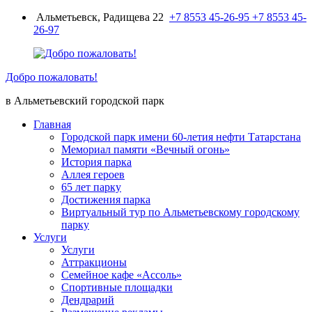
Перейти
Альметьевск, Радищева 22
+7 8553 45-26-95
+7 8553 45-
к
26-97
содержимому
Добро пожаловать!
в Альметьевский городской парк
Главная
Городской парк имени 60-летия нефти Татарстана
Мемориал памяти «Вечный огонь»
История парка
Аллея героев
65 лет парку
Достижения парка
Виртуальный тур по Альметьевскому городскому
парку
Услуги
Услуги
Аттракционы
Семейное кафе «Ассоль»
Спортивные площадки
Дендрарий