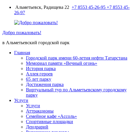
Перейти
Альметьевск, Радищева 22
+7 8553 45-26-95
+7 8553 45-
к
26-97
содержимому
Добро пожаловать!
в Альметьевский городской парк
Главная
Городской парк имени 60-летия нефти Татарстана
Мемориал памяти «Вечный огонь»
История парка
Аллея героев
65 лет парку
Достижения парка
Виртуальный тур по Альметьевскому городскому
парку
Услуги
Услуги
Аттракционы
Семейное кафе «Ассоль»
Спортивные площадки
Дендрарий