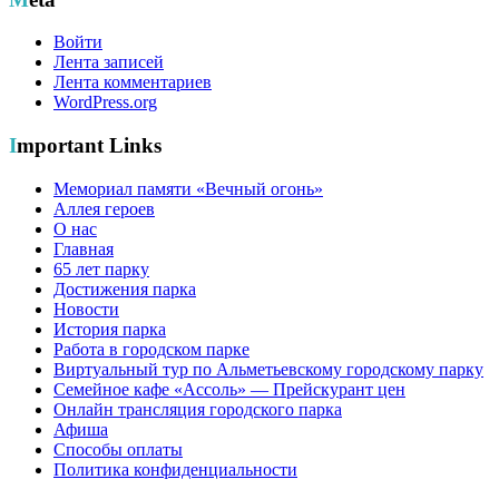
Войти
Лента записей
Лента комментариев
WordPress.org
Important Links
Мемориал памяти «Вечный огонь»
Аллея героев
О нас
Главная
65 лет парку
Достижения парка
Новости
История парка
Работа в городском парке
Виртуальный тур по Альметьевскому городскому парку
Семейное кафе «Ассоль» — Прейскурант цен
Онлайн трансляция городского парка
Афиша
Способы оплаты
Политика конфиденциальности