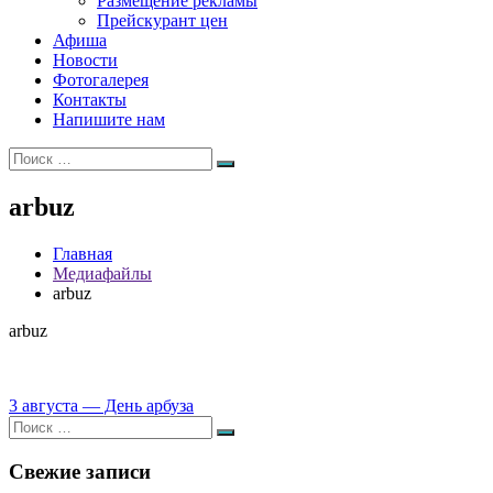
Размещение рекламы
Прейскурант цен
Афиша
Новости
Фотогалерея
Контакты
Напишите нам
Искать:
Поиск
arbuz
Главная
Медиафайлы
arbuz
arbuz
Навигация
3 августа — День арбуза
Искать:
по
Поиск
записям
Свежие записи