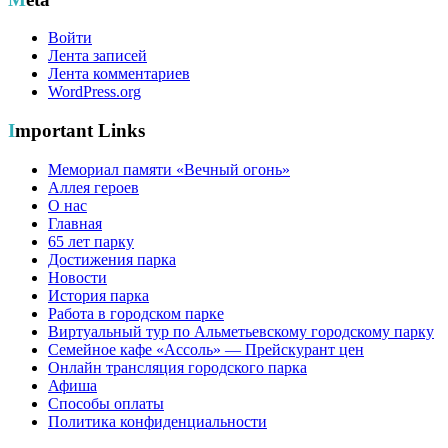
Войти
Лента записей
Лента комментариев
WordPress.org
Important Links
Мемориал памяти «Вечный огонь»
Аллея героев
О нас
Главная
65 лет парку
Достижения парка
Новости
История парка
Работа в городском парке
Виртуальный тур по Альметьевскому городскому парку
Семейное кафе «Ассоль» — Прейскурант цен
Онлайн трансляция городского парка
Афиша
Способы оплаты
Политика конфиденциальности