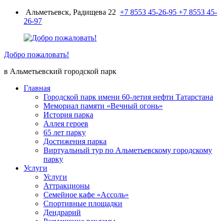
Перейти
Альметьевск, Радищева 22
+7 8553 45-26-95
+7 8553 45-
к
26-97
содержимому
Добро пожаловать!
в Альметьевский городской парк
Главная
Городской парк имени 60-летия нефти Татарстана
Мемориал памяти «Вечный огонь»
История парка
Аллея героев
65 лет парку
Достижения парка
Виртуальный тур по Альметьевскому городскому
парку
Услуги
Услуги
Аттракционы
Семейное кафе «Ассоль»
Спортивные площадки
Дендрарий