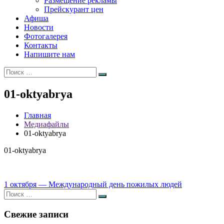
Размещение рекламы
Прейскурант цен
Афиша
Новости
Фотогалерея
Контакты
Напишите нам
Искать:
Поиск
01-oktyabrya
Главная
Медиафайлы
01-oktyabrya
01-oktyabrya
Навигация
1 октября — Международный день пожилых людей
Искать:
по
Поиск
записям
Свежие записи