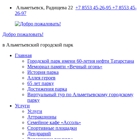
Перейти
Альметьевск, Радищева 22
+7 8553 45-26-95
+7 8553 45-
к
26-97
содержимому
Добро пожаловать!
в Альметьевский городской парк
Главная
Городской парк имени 60-летия нефти Татарстана
Мемориал памяти «Вечный огонь»
История парка
Аллея героев
65 лет парку
Достижения парка
Виртуальный тур по Альметьевскому городскому
парку
Услуги
Услуги
Аттракционы
Семейное кафе «Ассоль»
Спортивные площадки
Дендрарий