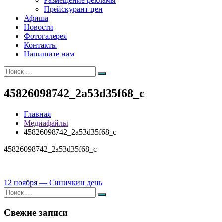
Размещение рекламы
Прейскурант цен
Афиша
Новости
Фотогалерея
Контакты
Напишите нам
Искать:
Поиск
45826098742_2a53d35f68_c
Главная
Медиафайлы
45826098742_2a53d35f68_c
45826098742_2a53d35f68_c
Навигация
12 ноября — Синичкин день
Искать:
по
Поиск
записям
Свежие записи