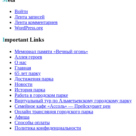
Войти
Лента записей
Лента комментариев
WordPress.org
Important Links
Мемориал памяти «Вечный огонь»
Аллея героев
О нас
Главная
65 лет парку
Достижения парка
Новости
История парка
Работа в городском парке
Виртуальный тур по Альметьевскому городскому парку
Семейное кафе «Ассоль» — Прейскурант цен
Онлайн трансляция городского парка
Афиша
Способы оплаты
Политика конфиденциальности