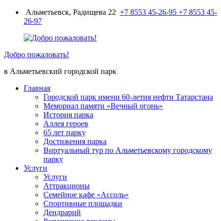
Перейти
Альметьевск, Радищева 22
+7 8553 45-26-95
+7 8553 45-
к
26-97
содержимому
Добро пожаловать!
в Альметьевский городской парк
Главная
Городской парк имени 60-летия нефти Татарстана
Мемориал памяти «Вечный огонь»
История парка
Аллея героев
65 лет парку
Достижения парка
Виртуальный тур по Альметьевскому городскому
парку
Услуги
Услуги
Аттракционы
Семейное кафе «Ассоль»
Спортивные площадки
Дендрарий