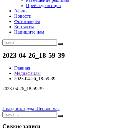
Размещение рекламы
Прейскурант цен
Афиша
Новости
Фотогалерея
Контакты
Напишите нам
Искать:
Поиск
2023-04-26_18-59-39
Главная
Медиафайлы
2023-04-26_18-59-39
2023-04-26_18-59-39
Навигация
Праздник труда, Первое мая
Искать:
по
Поиск
записям
Свежие записи