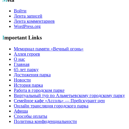
Войти
Лента записей
Лента комментариев
WordPress.org
Important Links
Мемориал памяти «Вечный огонь»
Аллея героев
О нас
Главная
65 лет парку
Достижения парка
Новости
История парка
Работа в городском парке
Виртуальный тур по Альметьевскому городскому парку
Семейное кафе «Ассоль» — Прейскурант цен
Онлайн трансляция городского парка
Афиша
Способы оплаты
Политика конфиденциальности