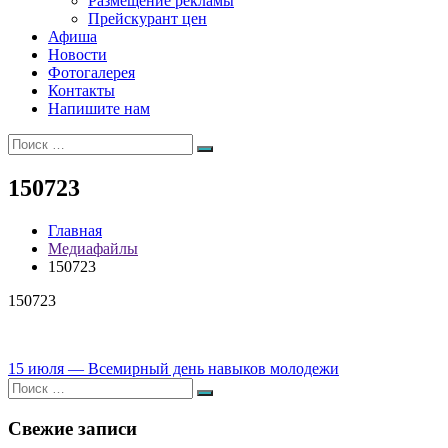
Размещение рекламы
Прейскурант цен
Афиша
Новости
Фотогалерея
Контакты
Напишите нам
Искать:
Поиск
150723
Главная
Медиафайлы
150723
150723
Навигация
15 июля — Всемирный день навыков молодежи
Искать:
по
Поиск
записям
Свежие записи