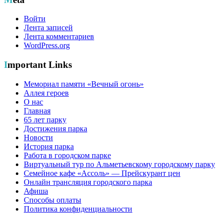
Войти
Лента записей
Лента комментариев
WordPress.org
Important Links
Мемориал памяти «Вечный огонь»
Аллея героев
О нас
Главная
65 лет парку
Достижения парка
Новости
История парка
Работа в городском парке
Виртуальный тур по Альметьевскому городскому парку
Семейное кафе «Ассоль» — Прейскурант цен
Онлайн трансляция городского парка
Афиша
Способы оплаты
Политика конфиденциальности