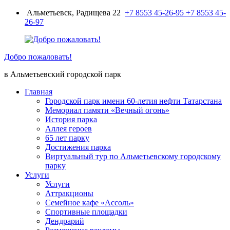
Перейти
Альметьевск, Радищева 22
+7 8553 45-26-95
+7 8553 45-
к
26-97
содержимому
Добро пожаловать!
в Альметьевский городской парк
Главная
Городской парк имени 60-летия нефти Татарстана
Мемориал памяти «Вечный огонь»
История парка
Аллея героев
65 лет парку
Достижения парка
Виртуальный тур по Альметьевскому городскому
парку
Услуги
Услуги
Аттракционы
Семейное кафе «Ассоль»
Спортивные площадки
Дендрарий