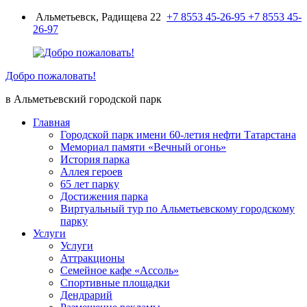
Перейти
Альметьевск, Радищева 22
+7 8553 45-26-95
+7 8553 45-
к
26-97
содержимому
Добро пожаловать!
в Альметьевский городской парк
Главная
Городской парк имени 60-летия нефти Татарстана
Мемориал памяти «Вечный огонь»
История парка
Аллея героев
65 лет парку
Достижения парка
Виртуальный тур по Альметьевскому городскому
парку
Услуги
Услуги
Аттракционы
Семейное кафе «Ассоль»
Спортивные площадки
Дендрарий