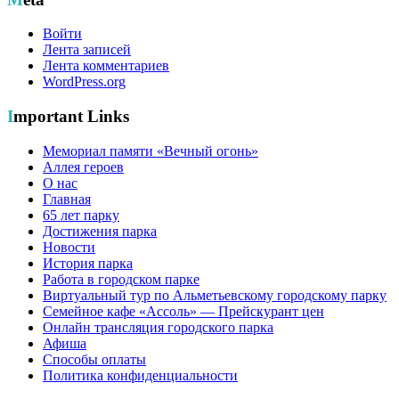
Войти
Лента записей
Лента комментариев
WordPress.org
Important Links
Мемориал памяти «Вечный огонь»
Аллея героев
О нас
Главная
65 лет парку
Достижения парка
Новости
История парка
Работа в городском парке
Виртуальный тур по Альметьевскому городскому парку
Семейное кафе «Ассоль» — Прейскурант цен
Онлайн трансляция городского парка
Афиша
Способы оплаты
Политика конфиденциальности