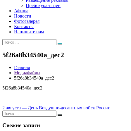
Размещение рекламы
Прейскурант цен
Афиша
Новости
Фотогалерея
Контакты
Напишите нам
Искать:
Поиск
5f26a8b34540a_дес2
Главная
Медиафайлы
5f26a8b34540a_дес2
5f26a8b34540a_дес2
Навигация
2 августа — День Воздушно-десантных войск России
Искать:
по
Поиск
записям
Свежие записи