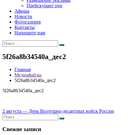
Размещение рекламы
Прейскурант цен
Афиша
Новости
Фотогалерея
Контакты
Напишите нам
Искать:
Поиск
5f26a8b34540a_дес2
Главная
Медиафайлы
5f26a8b34540a_дес2
5f26a8b34540a_дес2
Навигация
2 августа — День Воздушно-десантных войск России
Искать:
по
Поиск
записям
Свежие записи