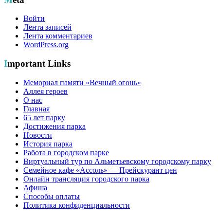
Войти
Лента записей
Лента комментариев
WordPress.org
Important Links
Мемориал памяти «Вечный огонь»
Аллея героев
О нас
Главная
65 лет парку
Достижения парка
Новости
История парка
Работа в городском парке
Виртуальный тур по Альметьевскому городскому парку
Семейное кафе «Ассоль» — Прейскурант цен
Онлайн трансляция городского парка
Афиша
Способы оплаты
Политика конфиденциальности