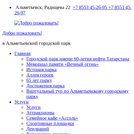
Перейти
Альметьевск, Радищева 22
+7 8553 45-26-95
+7 8553 45-
к
26-97
содержимому
Добро пожаловать!
в Альметьевский городской парк
Главная
Городской парк имени 60-летия нефти Татарстана
Мемориал памяти «Вечный огонь»
История парка
Аллея героев
65 лет парку
Достижения парка
Виртуальный тур по Альметьевскому городскому
парку
Услуги
Услуги
Аттракционы
Семейное кафе «Ассоль»
Спортивные площадки
Дендрарий