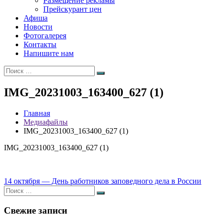
Размещение рекламы
Прейскурант цен
Афиша
Новости
Фотогалерея
Контакты
Напишите нам
Искать:
Поиск
IMG_20231003_163400_627 (1)
Главная
Медиафайлы
IMG_20231003_163400_627 (1)
IMG_20231003_163400_627 (1)
Навигация
14 октября — День работников заповедного дела в России
Искать:
по
Поиск
записям
Свежие записи