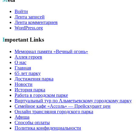
Войти
Лента записей
Лента комментариев
WordPress.org
Important Links
Мемориал памяти «Вечный огонь»
Аллея героев
О нас
Главная
65 лет парку
Достижения парка
Новости
История парка
Работа в городском парке
Виртуальный тур по Альметьевскому городскому парку
Семейное кафе «Ассоль» — Прейскурант цен
Онлайн трансляция городского парка
Афиша
Способы оплаты
Политика конфиденциальности