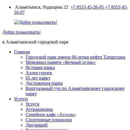
Перейти
Альметьевск, Радищева 22
+7 8553 45-26-95
+7 8553 45-
к
26-97
содержимому
Добро пожаловать!
в Альметьевский городской парк
Главная
Городской парк имени 60-летия нефти Татарстана
Мемориал памяти «Вечный огонь»
История парка
Аллея героев
65 лет парку
Достижения парка
Виртуальный тур по Альметьевскому городскому
парку
Услуги
Услуги
Аттракционы
Семейное кафе «Ассоль»
Спортивные площадки
Дендрарий