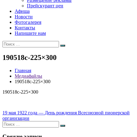
Размещение рекламы
Прейскурант цен
Афиша
Новости
Фотогалерея
Контакты
Напишите нам
Искать:
Поиск
190518с-225×300
Главная
Медиафайлы
190518с-225×300
190518с-225×300
Навигация
19 мая 1922 года — День рождения Всесоюзной пионерской
организации
по
Искать:
Поиск
записям
Свежие записи