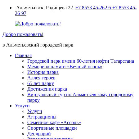
Перейти
Альметьевск, Радищева 22
+7 8553 45-26-95
+7 8553 45-
к
26-97
содержимому
Добро пожаловать!
в Альметьевский городской парк
Главная
Городской парк имени 60-летия нефти Татарстана
Мемориал памяти «Вечный огонь»
История парка
Аллея героев
65 лет парку
Достижения парка
Виртуальный тур по Альметьевскому городскому
парку
Услуги
Услуги
Аттракционы
Семейное кафе «Ассоль»
Спортивные площадки
Дендрарий