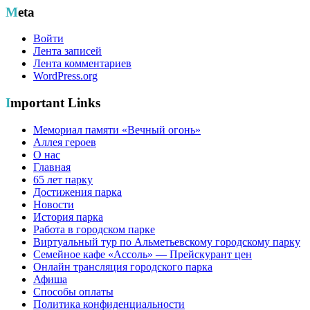
Meta
Войти
Лента записей
Лента комментариев
WordPress.org
Important Links
Мемориал памяти «Вечный огонь»
Аллея героев
О нас
Главная
65 лет парку
Достижения парка
Новости
История парка
Работа в городском парке
Виртуальный тур по Альметьевскому городскому парку
Семейное кафе «Ассоль» — Прейскурант цен
Онлайн трансляция городского парка
Афиша
Способы оплаты
Политика конфиденциальности