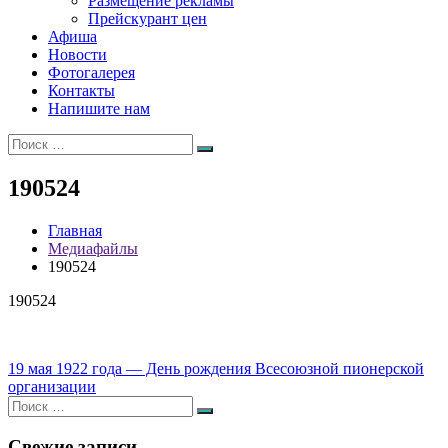
Размещение рекламы
Прейскурант цен
Афиша
Новости
Фотогалерея
Контакты
Напишите нам
Искать:
Поиск
190524
Главная
Медиафайлы
190524
190524
Навигация
19 мая 1922 года — День рождения Всесоюзной пионерской
организации
по
Искать:
Поиск
записям
Свежие записи