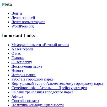
Meta
Войти
Лента записей
Лента комментариев
WordPress.org
Important Links
Мемориал памяти «Вечный огонь»
Аллея героев
О нас
Главная
65 лет парку
Достижения парка
Новости
История парка
Работа в городском парке
Виртуальный тур по Альметьевскому городскому парку
Семейное кафе «Ассоль» — Прейскурант цен
Онлайн трансляция городского парка
Афиша
Способы оплаты
Политика конфиденциальности