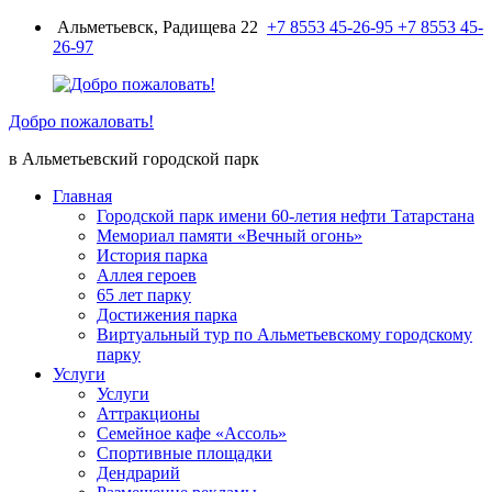
Перейти
Альметьевск, Радищева 22
+7 8553 45-26-95
+7 8553 45-
к
26-97
содержимому
Добро пожаловать!
в Альметьевский городской парк
Главная
Городской парк имени 60-летия нефти Татарстана
Мемориал памяти «Вечный огонь»
История парка
Аллея героев
65 лет парку
Достижения парка
Виртуальный тур по Альметьевскому городскому
парку
Услуги
Услуги
Аттракционы
Семейное кафе «Ассоль»
Спортивные площадки
Дендрарий