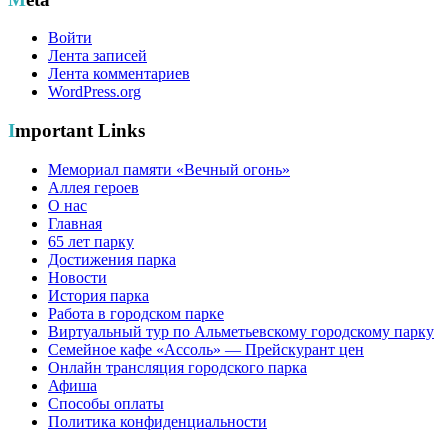
Войти
Лента записей
Лента комментариев
WordPress.org
Important Links
Мемориал памяти «Вечный огонь»
Аллея героев
О нас
Главная
65 лет парку
Достижения парка
Новости
История парка
Работа в городском парке
Виртуальный тур по Альметьевскому городскому парку
Семейное кафе «Ассоль» — Прейскурант цен
Онлайн трансляция городского парка
Афиша
Способы оплаты
Политика конфиденциальности