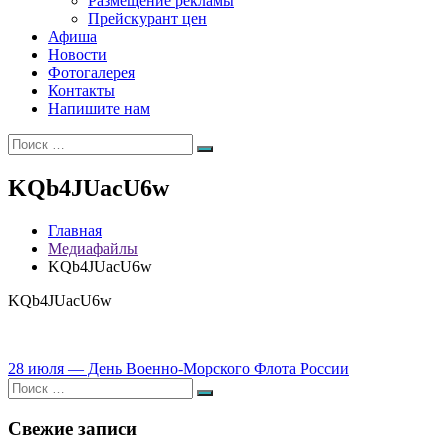
Размещение рекламы
Прейскурант цен
Афиша
Новости
Фотогалерея
Контакты
Напишите нам
Искать:
Поиск
KQb4JUacU6w
Главная
Медиафайлы
KQb4JUacU6w
KQb4JUacU6w
Навигация
28 июля — День Военно-Морского Флота России
Искать:
по
Поиск
записям
Свежие записи