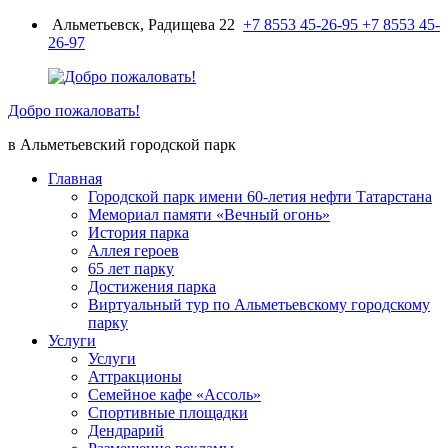
Перейти
Альметьевск, Радищева 22
+7 8553 45-26-95
+7 8553 45-
к
26-97
содержимому
Добро пожаловать!
в Альметьевский городской парк
Главная
Городской парк имени 60-летия нефти Татарстана
Мемориал памяти «Вечный огонь»
История парка
Аллея героев
65 лет парку
Достижения парка
Виртуальный тур по Альметьевскому городскому
парку
Услуги
Услуги
Аттракционы
Семейное кафе «Ассоль»
Спортивные площадки
Дендрарий