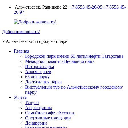
Перейти
Альметьевск, Радищева 22
+7 8553 45-26-95
+7 8553 45-
к
26-97
содержимому
Добро пожаловать!
в Альметьевский городской парк
Главная
Городской парк имени 60-летия нефти Татарстана
Мемориал памяти «Вечный огонь»
История парка
Аллея героев
65 лет парку
Достижения парка
Виртуальный тур по Альметьевскому городскому
парку
Услуги
Услуги
Аттракционы
Семейное кафе «Ассоль»
Спортивные площадки
Дендрарий