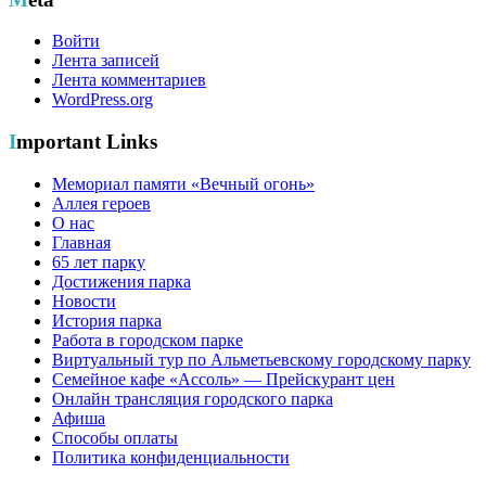
Войти
Лента записей
Лента комментариев
WordPress.org
Important Links
Мемориал памяти «Вечный огонь»
Аллея героев
О нас
Главная
65 лет парку
Достижения парка
Новости
История парка
Работа в городском парке
Виртуальный тур по Альметьевскому городскому парку
Семейное кафе «Ассоль» — Прейскурант цен
Онлайн трансляция городского парка
Афиша
Способы оплаты
Политика конфиденциальности