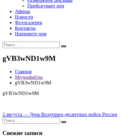
Размещение рекламы
Прейскурант цен
Афиша
Новости
Фотогалерея
Контакты
Напишите нам
Искать:
Поиск
gVB3wND1w9M
Главная
Медиафайлы
gVB3wND1w9M
gVB3wND1w9M
Навигация
2 августа — День Воздушно-десантных войск России
Искать:
по
Поиск
записям
Свежие записи