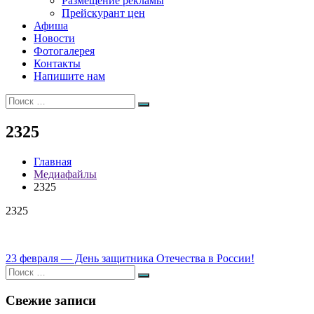
Размещение рекламы
Прейскурант цен
Афиша
Новости
Фотогалерея
Контакты
Напишите нам
Искать:
Поиск
2325
Главная
Медиафайлы
2325
2325
Навигация
23 февраля — День защитника Отечества в России!
Искать:
по
Поиск
записям
Свежие записи