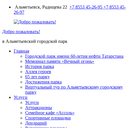
Перейти
Альметьевск, Радищева 22
+7 8553 45-26-95
+7 8553 45-
к
26-97
содержимому
Добро пожаловать!
в Альметьевский городской парк
Главная
Городской парк имени 60-летия нефти Татарстана
Мемориал памяти «Вечный огонь»
История парка
Аллея героев
65 лет парку
Достижения парка
Виртуальный тур по Альметьевскому городскому
парку
Услуги
Услуги
Аттракционы
Семейное кафе «Ассоль»
Спортивные площадки
Дендрарий