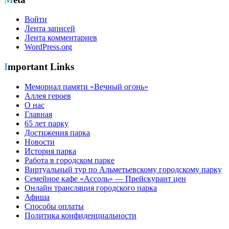
Войти
Лента записей
Лента комментариев
WordPress.org
Important Links
Мемориал памяти «Вечный огонь»
Аллея героев
О нас
Главная
65 лет парку
Достижения парка
Новости
История парка
Работа в городском парке
Виртуальный тур по Альметьевскому городскому парку
Семейное кафе «Ассоль» — Прейскурант цен
Онлайн трансляция городского парка
Афиша
Способы оплаты
Политика конфиденциальности