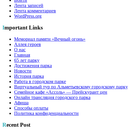
Войти
Лента записей
Лента комментариев
WordPress.org
Important Links
Мемориал памяти «Вечный огонь»
Аллея героев
О нас
Главная
65 лет парку
Достижения парка
Новости
История парка
Работа в городском парке
Виртуальный тур по Альметьевскому городскому парку
Семейное кафе «Ассоль» — Прейскурант цен
Онлайн трансляция городского парка
Афиша
Способы оплаты
Политика конфиденциальности
Recent Post