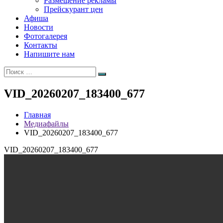
Размещение рекламы
Прейскурант цен
Афиша
Новости
Фотогалерея
Контакты
Напишите нам
Искать:
Поиск
VID_20260207_183400_677
Главная
Медиафайлы
VID_20260207_183400_677
VID_20260207_183400_677