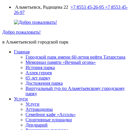
Перейти
Альметьевск, Радищева 22
+7 8553 45-26-95
+7 8553 45-
к
26-97
содержимому
Добро пожаловать!
в Альметьевский городской парк
Главная
Городской парк имени 60-летия нефти Татарстана
Мемориал памяти «Вечный огонь»
История парка
Аллея героев
65 лет парку
Достижения парка
Виртуальный тур по Альметьевскому городскому
парку
Услуги
Услуги
Аттракционы
Семейное кафе «Ассоль»
Спортивные площадки
Дендрарий