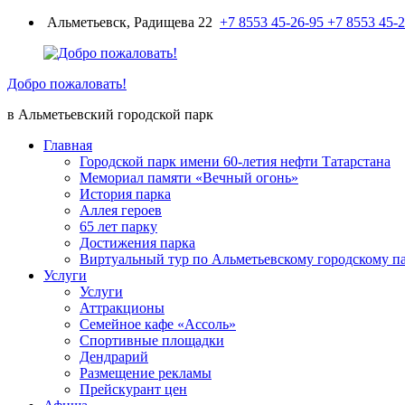
Перейти
Альметьевск, Радищева 22
+7 8553 45-26-95
+7 8553 45-
к
содержимому
Добро пожаловать!
в Альметьевский городской парк
Главная
Городской парк имени 60-летия нефти Татарстана
Мемориал памяти «Вечный огонь»
История парка
Аллея героев
65 лет парку
Достижения парка
Виртуальный тур по Альметьевскому городскому п
Услуги
Услуги
Аттракционы
Семейное кафе «Ассоль»
Спортивные площадки
Дендрарий
Размещение рекламы
Прейскурант цен