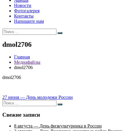
Афиша
Новости
Фотогалерея
Контакты
Напишите нам
Искать:
Поиск
dmol2706
Главная
Медиафайлы
dmol2706
dmol2706
Навигация
27 июня — День молодежи России
Искать:
по
Поиск
записям
Свежие записи
8 августа — День физкультурника в России