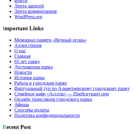
Войти
Лента записей
Лента комментариев
WordPress.org
Important Links
Мемориал памяти «Вечный огонь»
Аллея героев
О нас
Главная
65 лет парку
Достижения парка
Новости
История парка
Работа в городском парке
Виртуальный тур по Альметьевскому городскому парку
Семейное кафе «Ассоль» — Прейскурант цен
Онлайн трансляция городского парка
Афиша
Способы оплаты
Политика конфиденциальности
Recent Post