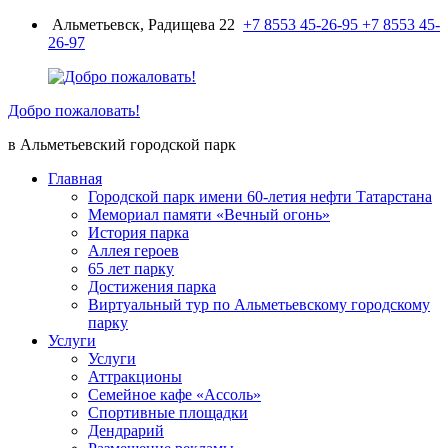
Перейти
Альметьевск, Радищева 22
+7 8553 45-26-95
+7 8553 45-
к
26-97
содержимому
Добро пожаловать!
в Альметьевский городской парк
Главная
Городской парк имени 60-летия нефти Татарстана
Мемориал памяти «Вечный огонь»
История парка
Аллея героев
65 лет парку
Достижения парка
Виртуальный тур по Альметьевскому городскому
парку
Услуги
Услуги
Аттракционы
Семейное кафе «Ассоль»
Спортивные площадки
Дендрарий