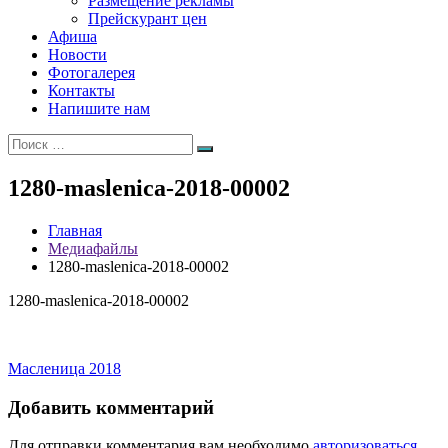
Размещение рекламы
Прейскурант цен
Афиша
Новости
Фотогалерея
Контакты
Напишите нам
Искать:
Поиск
1280-maslenica-2018-00002
Главная
Медиафайлы
1280-maslenica-2018-00002
1280-maslenica-2018-00002
Навигация
Масленица 2018
по
Добавить комментарий
записям
Для отправки комментария вам необходимо
авторизоваться
.