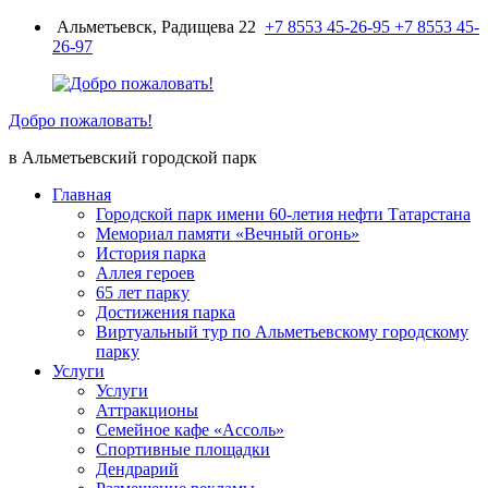
Перейти
Альметьевск, Радищева 22
+7 8553 45-26-95
+7 8553 45-
к
26-97
содержимому
Добро пожаловать!
в Альметьевский городской парк
Главная
Городской парк имени 60-летия нефти Татарстана
Мемориал памяти «Вечный огонь»
История парка
Аллея героев
65 лет парку
Достижения парка
Виртуальный тур по Альметьевскому городскому
парку
Услуги
Услуги
Аттракционы
Семейное кафе «Ассоль»
Спортивные площадки
Дендрарий