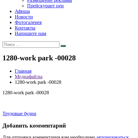
Размещение рекламы
Прейскурант цен
Афиша
Новости
Фотогалерея
Контакты
Напишите нам
Искать:
Поиск
1280-work park -00028
Главная
Медиафайлы
1280-work park -00028
1280-work park -00028
Навигация
Трудовые будни
по
Добавить комментарий
записям
Для отправки комментария вам необходимо
авторизоваться
.