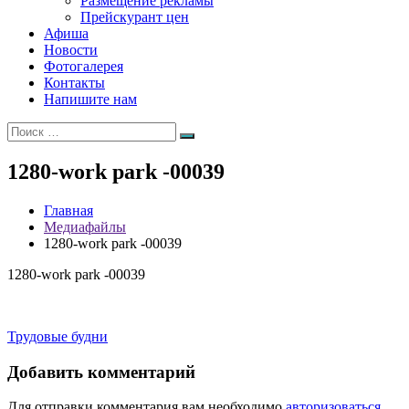
Размещение рекламы
Прейскурант цен
Афиша
Новости
Фотогалерея
Контакты
Напишите нам
Искать:
Поиск
1280-work park -00039
Главная
Медиафайлы
1280-work park -00039
1280-work park -00039
Навигация
Трудовые будни
по
Добавить комментарий
записям
Для отправки комментария вам необходимо
авторизоваться
.