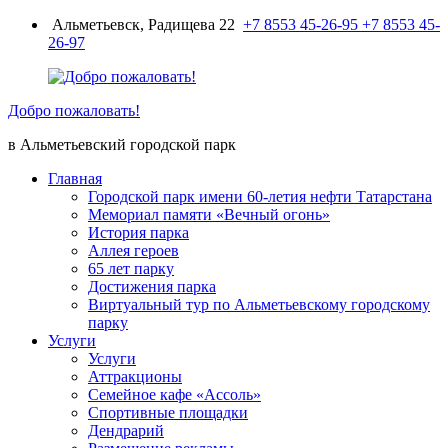
Перейти
Альметьевск, Радищева 22
+7 8553 45-26-95
+7 8553 45-
к
26-97
содержимому
Добро пожаловать!
в Альметьевский городской парк
Главная
Городской парк имени 60-летия нефти Татарстана
Мемориал памяти «Вечный огонь»
История парка
Аллея героев
65 лет парку
Достижения парка
Виртуальный тур по Альметьевскому городскому
парку
Услуги
Услуги
Аттракционы
Семейное кафе «Ассоль»
Спортивные площадки
Дендрарий