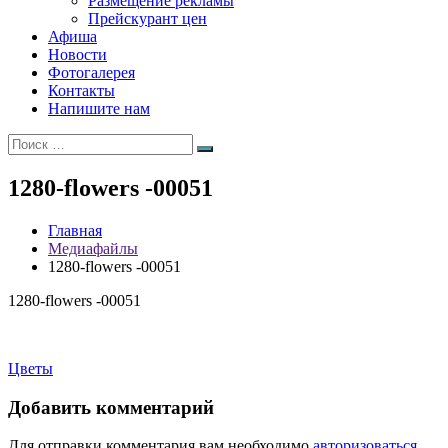
Размещение рекламы
Прейскурант цен
Афиша
Новости
Фотогалерея
Контакты
Напишите нам
Искать:
Поиск
1280-flowers -00051
Главная
Медиафайлы
1280-flowers -00051
1280-flowers -00051
Навигация
Цветы
по
Добавить комментарий
записям
Для отправки комментария вам необходимо
авторизоваться
.