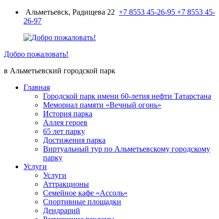
Перейти
Альметьевск, Радищева 22
+7 8553 45-26-95
+7 8553 45-
к
26-97
содержимому
Добро пожаловать!
в Альметьевский городской парк
Главная
Городской парк имени 60-летия нефти Татарстана
Мемориал памяти «Вечный огонь»
История парка
Аллея героев
65 лет парку
Достижения парка
Виртуальный тур по Альметьевскому городскому
парку
Услуги
Услуги
Аттракционы
Семейное кафе «Ассоль»
Спортивные площадки
Дендрарий