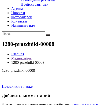
Размещение рекламы
Прейскурант цен
Афиша
Новости
Фотогалерея
Контакты
Напишите нам
Искать:
Поиск
1280-prazdniki-00008
Главная
Медиафайлы
1280-prazdniki-00008
1280-prazdniki-00008
Навигация
Праздники в парке
по
Добавить комментарий
записям
Для отправки комментария вам необходимо
авторизоваться
.